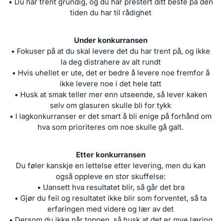
• Du har trent grundig, og du har prestert ditt beste på den
tiden du har til rådighet
Under konkurransen
• Fokuser på at du skal levere det du har trent på, og ikke
la deg distrahere av alt rundt
• Hvis uhellet er ute, det er bedre å levere noe fremfor å
ikke levere noe i det hele tatt
• Husk at smak teller mer enn utseende, så lever kaken
selv om glasuren skulle bli for tykk
• I lagkonkurranser er det smart å bli enige på forhånd om
hva som prioriteres om noe skulle gå galt.
Etter konkurransen
Du føler kanskje en lettelse etter levering, men du kan
også oppleve en stor skuffelse:
• Uansett hva resultatet blir, så går det bra
• Gjør du feil og resultatet ikke blir som forventet, så ta
erfaringen med videre og lær av det
• Dersom du ikke når toppen, så husk at det er mye læring