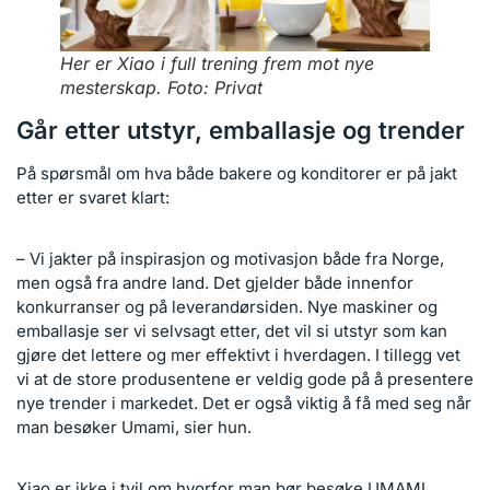
Her er Xiao i full trening frem mot nye
mesterskap. Foto: Privat
Går etter utstyr, emballasje og trender
På spørsmål om hva både bakere og konditorer er på jakt
etter er svaret klart:
– Vi jakter på inspirasjon og motivasjon både fra Norge,
men også fra andre land. Det gjelder både innenfor
konkurranser og på leverandørsiden. Nye maskiner og
emballasje ser vi selvsagt etter, det vil si utstyr som kan
gjøre det lettere og mer effektivt i hverdagen. I tillegg vet
vi at de store produsentene er veldig gode på å presentere
nye trender i markedet. Det er også viktig å få med seg når
man besøker Umami, sier hun.
Xiao er ikke i tvil om hvorfor man bør besøke UMAMI