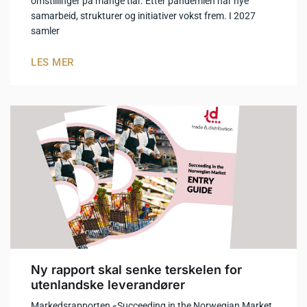
omstillinger på mange tiår. Etter pandemien har nye
samarbeid, strukturer og initiativer vokst frem. I 2027
samler
LES MER
Ny rapport skal senke terskelen for
utenlandske leverandører
Markedsrapporten «Succeeding in the Norwegian Market