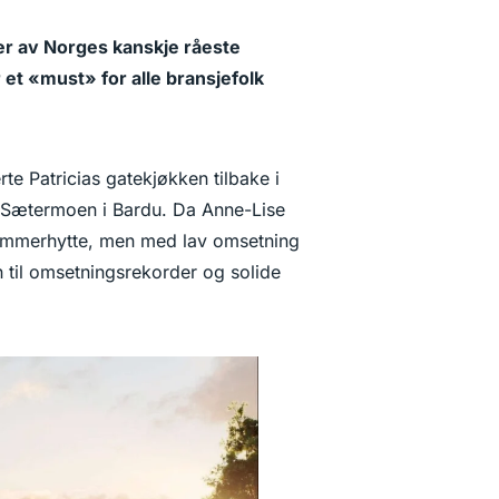
er av Norges kanskje råeste
et «must» for alle bransjefolk
te Patricias gatekjøkken tilbake i
på Sætermoen i Bardu. Da Anne-Lise
tømmerhytte, men med lav omsetning
n til omsetningsrekorder og solide