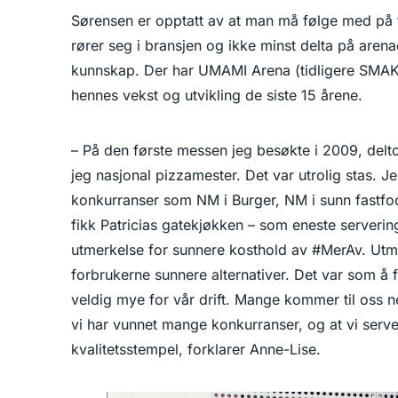
Sørensen er opptatt av at man må følge med på t
rører seg i bransjen og ikke minst delta på arena
kunnskap. Der har UMAMI Arena (tidligere SMAK-
hennes vekst og utvikling de siste 15 årene.
– På den første messen jeg besøkte i 2009, delt
jeg nasjonal pizzamester. Det var utrolig stas. Je
konkurranser som NM i Burger, NM i sunn fastfoo
fikk Patricias gatekjøkken – som eneste serverin
utmerkelse for sunnere kosthold av #MerAv. Utm
forbrukerne sunnere alternativer. Det var som å 
veldig mye for vår drift. Mange kommer til oss n
vi har vunnet mange konkurranser, og at vi server
kvalitetsstempel, forklarer Anne-Lise.