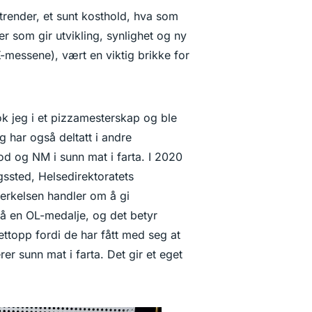
render, et sunt kosthold, hva som
er som gir utvikling, synlighet og ny
messene), vært en viktig brikke for
ok jeg i et pizzamesterskap og ble
g har også deltatt i andre
d og NM i sunn mat i farta. I 2020
gssted, Helsedirektoratets
erkelsen handler om å gi
få en OL-medalje, og det betyr
ettopp fordi de har fått med seg at
er sunn mat i farta. Det gir et eget