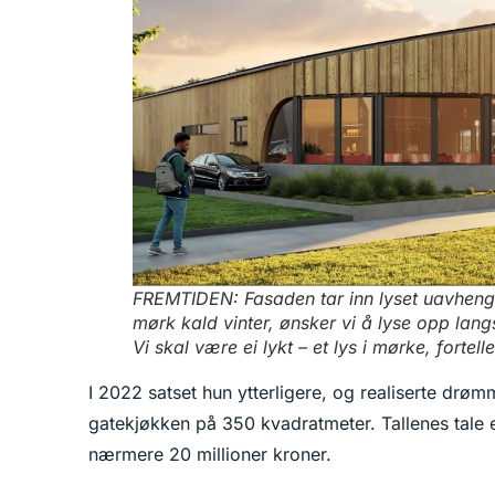
FREMTIDEN:
Fasaden tar inn lyset uavheng
mørk kald vinter, ønsker vi å lyse opp langs
Vi skal være ei lykt – et lys i mørke, fortell
I 2022 satset hun ytterligere, og realiserte drø
gatekjøkken på 350 kvadratmeter. Tallenes tale e
nærmere 20 millioner kroner.