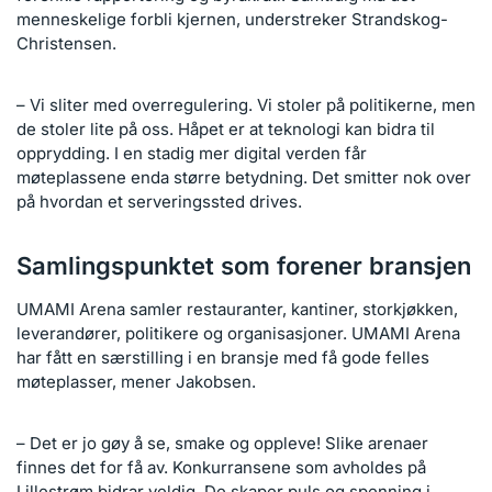
menneskelige forbli kjernen, understreker Strandskog-
Christensen.
– Vi sliter med overregulering. Vi stoler på politikerne, men
de stoler lite på oss. Håpet er at teknologi kan bidra til
opprydding. I en stadig mer digital verden får
møteplassene enda større betydning. Det smitter nok over
på hvordan et serveringssted drives.
Samlingspunktet som forener bransjen
UMAMI Arena samler restauranter, kantiner, storkjøkken,
leverandører, politikere og organisasjoner. UMAMI Arena
har fått en særstilling i en bransje med få gode felles
møteplasser, mener Jakobsen.
– Det er jo gøy å se, smake og oppleve! Slike arenaer
finnes det for få av. Konkurransene som avholdes på
Lillestrøm bidrar veldig. De skaper puls og spenning i