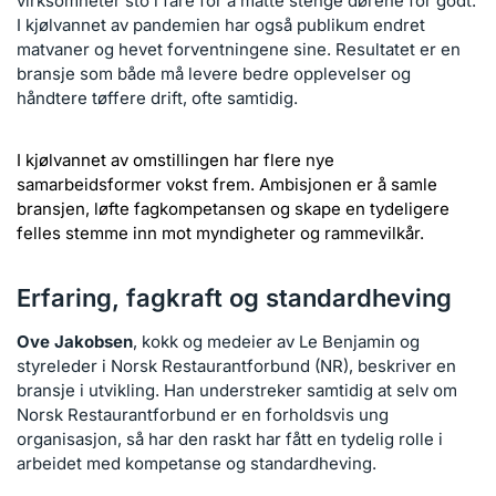
virksomheter sto i fare for å måtte stenge dørene for godt.
I kjølvannet av pandemien har også publikum endret
matvaner og hevet forventningene sine. Resultatet er en
bransje som både må levere bedre opplevelser og
håndtere tøffere drift, ofte samtidig.
I kjølvannet av omstillingen har flere nye
samarbeidsformer vokst frem. Ambisjonen er å samle
bransjen, løfte fagkompetansen og skape en tydeligere
felles stemme inn mot myndigheter og rammevilkår.
Erfaring, fagkraft og standardheving
Ove Jakobsen
, kokk og medeier av Le Benjamin og
styreleder i Norsk Restaurantforbund (NR), beskriver en
bransje i utvikling. Han understreker samtidig at selv om
Norsk Restaurantforbund er en forholdsvis ung
organisasjon, så har den raskt har fått en tydelig rolle i
arbeidet med kompetanse og standardheving.