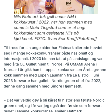
Nils Flatmark tok gull under NM i
kokkekunst i 2022, her han sammen med
commis Maia Tingstad som er et ungt
kokketalent som assisterte Nils på
kjøkkenet. FOTO: Sven Erik Knoff/FotoKnoff
Til tross for sin unge alder har Flatmark allerede hevdet
seg i mange kokkekonkurranser både nasjonalt og
internasjonalt. I 2020 ble han tatt ut på landslaget og var
med å ta OL-Gullet hjem til Norge. På UMAMI Arena i
februar i år gikk han til topps i konkurransen Årets grønne
kokk sammen med Espen Laumann fra Le Bistro. I juni
2023 forsvarte han gullet i Nordic green chef fra 2022,
denne gang sammen med Sindre Hjelmseth.
– Det var veldig gøy å bli kåret til historiens første Nordic
green chef, og i år var jeg også den første som forsvart
gullet i samme konkurranse, smiler Flatmark.