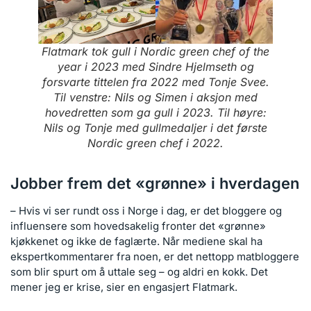
Flatmark
tok gull i Nordic green chef of the
year i 2023 med Sindre Hjelmseth
og
forsvarte tittelen fra 2022 med Tonje Svee.
Til venstre: Nils og Simen i aksjon med
hovedretten som ga gull i 2023. Til høyre:
Nils og Tonje med gullmedaljer i det første
Nordic green chef i 2022.
Jobber frem det «grønne» i hverdagen
– Hvis vi ser rundt oss i Norge i dag, er det bloggere og
influensere som hovedsakelig fronter det «grønne»
kjøkkenet og ikke de faglærte. Når mediene skal ha
ekspertkommentarer fra noen, er det nettopp matbloggere
som blir spurt om å uttale seg – og aldri en kokk. Det
mener jeg er krise, sier en engasjert Flatmark.