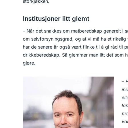
storkjøkken.
Institusjoner litt glemt
– Når det snakkes om matberedskap generelt i s
om selvforsyningsgrad, og at vi må ha et rikelig
har de senere år også vært flinke til å gi råd ti
drikkeberedskap. Så glemmer man litt det som h
gjøre.
– 
ins
el
la
pr
van