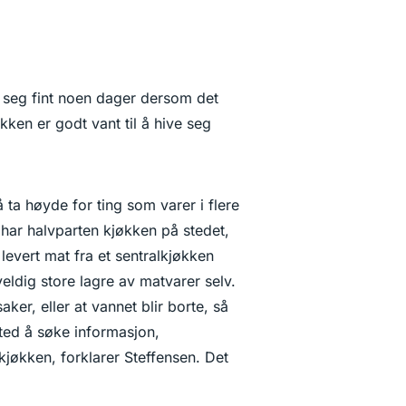
re seg fint noen dager dersom det
kken er godt vant til å hive seg
å ta høyde for ting som varer i flere
har halvparten kjøkken på stedet,
evert mat fra et sentralkjøkken
 veldig store lagre av matvarer selv.
aker, eller at vannet blir borte, så
ted å søke informasjon,
jøkken, forklarer Steffensen. Det