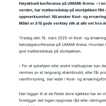
Høyaktuell konferanse på UMAMI Arena: – I en t
verden, har matberedskap på storkjøkken fått 
oppmerksomhet. Nå ønsker Kost- og ernærings
Målet er å få gode verktøy slik at alle vet hva 
Tirsdag den 18. mars 2025 vil Kost- og ernærin
halvdagskonferanse på UMAMI Arena: Hvordan k
god matberedskap på storkjøkken.
– For et sykehjem eller andre institusjoner kan de
rammes av et langvarig strømbrudd, eller får pr
vannforsyning, sier leder i Kost- og ernæringsfo
Han legger til at de fleste store kjøkken har en
foreligger det ingen nasjonale råd eller retningsl