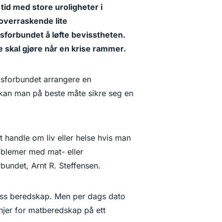
id med store uroligheter i
overraskende lite
forbundet å løfte bevisstheten.
de skal gjøre når en krise rammer.
gsforbundet arrangere en
an man på beste måte sikre seg en
t handle om liv eller helse hvis man
oblemer med mat- eller
rbundet, Arnt R. Steffensen.
 viss beredskap. Men per dags dato
injer for matberedskap på ett