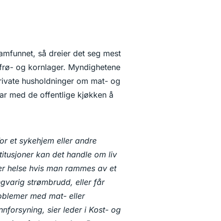
amfunnet, så dreier det seg mest
 frø- og kornlager. Myndighetene
l private husholdninger om mat- og
ar med de offentlige kjøkken å
For et sykehjem eller andre
titusjoner kan det handle om liv
ler helse hvis man rammes av et
ngvarig strømbrudd, eller får
oblemer med mat- eller
nforsyning, sier leder i Kost- og